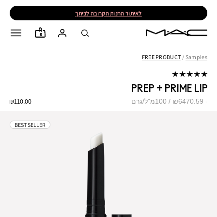
לאיתור החנות הקרובה לביתך
0
FREE PRODUCT
/
Samples
PREP + PRIME LIP
₪110.00
₪6470.59 / 100מ"ל/גרם
BEST SELLER