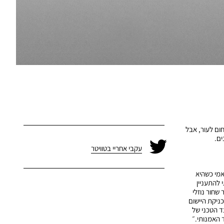
ום לעור, אבל
ים.
עקבי אחריי בטוויטר
באמי כשהיא
להתעניין
שחור נוזלי
כניקת היישום
ד הטכני של
 האמנותי.״