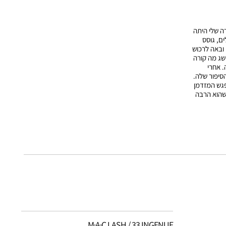
ה שלי היתה
ם, גוסס
ובאה לרכוש
א היה לי מושג מה קורה
. אחרי
סיפור שלה.
פגש המזדמן
 שהוא הרבה
M·A·C LASH / 33 INGENUE