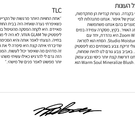
 העונות
TLC
 בקנדה. נערות קנדיות הן מתקדמות,
״אחת החוויות היותר מרגשות של הקרייר
יין של איפור. אנחנו מתנהלות לפי
כשאיפרתי נערה שאחיה היה בבית החולי
מוצרים בהם אנחנו משתמשות
מאיידס. היא לקחה הפסקה מהטיפול בו 
ג האוויר. בקיץ, מסקרה עמידה במים
ליפסטיק של VIVA GLAM. ל
כמו Zoom Waterproof היא נהדרת, יחד עם
בחייה. הצעתי לאפר אותה והיא הסכימה
Studio Moisture Tint SPF 15. הסתיו הוא למראה
שדיברתי איתה קצת היא סיפרה לי את ה
אולי זריקת צבע בשפתיים כמו ליפסטיק
זה מדהים מה שאיפור יכול לעשות. המ
Show Orchid. באביב צבע גורם לנו להיות שמחות,
הזה גרם לי להרגיש כאילו עשיתי משהו
חנו דורשות קצת יותר כיסוי וצבע עמוק
יותר מפשוט לאפר פנים של מישהי.״
יותר על הפנים. Warm Soul Mineralize Blush הוא