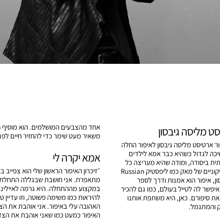
אחד מהצבעים המושלמים. הוא מוסיף ח
סט מליסה גיבסון
משאיר מעט שימר כדי להחזיר חיים לפנ
ר ארטיסט מליסה גיבסון לאיפור החלה
כה לגדול כשהיא כבר אמא לילדים
אמא יקרה לי
תית ביסודה, ומודה שהיא מעריצה כל
״זיכרון האיפור הראשון שלי הוא צפייב 
חייה מוצרים אייקוניים של מאק כמו ליפסטיק Russian
מתאפרת. אני חושבת שבגללה התחלתי 
יבסון, איפור הוא אמנות ודרך לספר
במקצוע מההתחלה. היא גרמה לאיילינר 
 איפשר לה לטייל בעולם, כמו גם להכיר
להיראות כמו משימה פשוטה, וזו עדיין ט
את סיפורם. כאן, היא משתפת אותנו
האהובה עלי באיפור. אני אוהבת את הצ
והמתגמל.
האיפור כמעט כמו שאני אוהבת את הצד