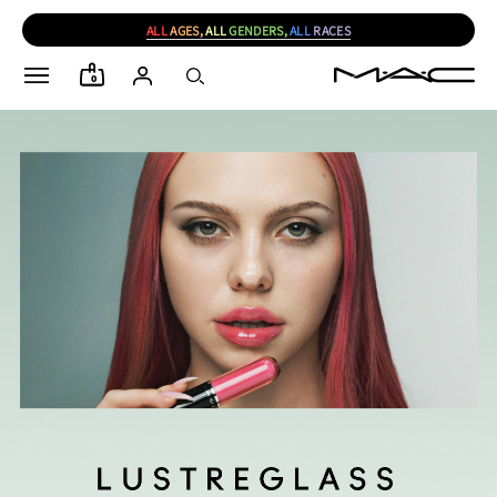
ALL
AGES,
ALL
GENDERS,
ALL
RACES
0