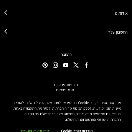
אודותינו
החשבון שלך
התחברי
מדיניות פרטיות
תנאי שימוש
תקנון אתר
מידע על מוצרים מזוייפים
אנו משתמשים בקובצי Cookie כדי לאפשר לאתר שלנו לפעול כהלכה, להתאים
הצהרת נגישות
אישית תוכן ומודעות, לספק תכונות מדיה חברתית ולנתח את התעבורה באתר.
בנוסף, אנו משתפים מידע אודות השימוש שלך באתר שלנו עם המדיה
הגדרות קובצי COOKIE
החברתית ושותפי הפרסום והניתוח שלנו.
MAKE-UP ART COSMETICS© מאק קוסמטיקס כל הזכויות שמורות.
הטקסטים מנוסחים באתר בלשון נקבה אך פונים לכל המגדרים
הגדרות קובצי Cookie
קבל את כל העוגיות