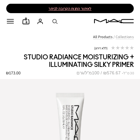
לאיתור החנות הקרובה לביתך
0
All Products
/
Collections
ללא דירוג
STUDIO RADIANCE MOISTURIZING +
ILLUMINATING SILKY PRIMER
₪173.00
₪576.67 / 100מ"ל/גרם
30 מ"ל