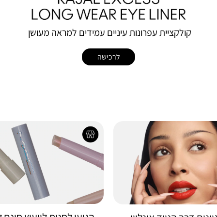
קולקציית‭ ‬עפרונות‭ ‬עיניים‭ ‬עמידים‭ ‬למראה‭ ‬מעושן‭ ‬
לרכישה