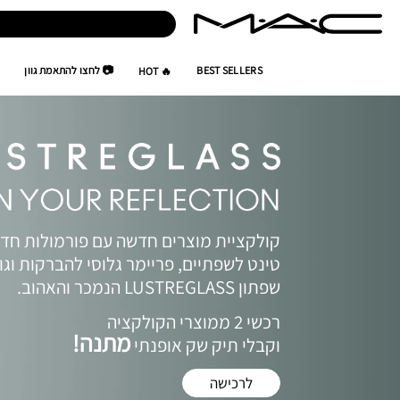
BEST SELLERS
📷 לחצו להתאמת גוון
🔥 HOT
קולקציית מוצרים חדשה עם פורמולות חדש
טינט לשפתיים, פריימר גלוסי להברקות וגו
שפתון LUSTREGLASS הנמכר והאהוב.
רכשי 2 ממוצרי הקולקציה
מתנה!
וקבלי תיק ‭‬שק‭ ‬אופנתי
לרכישה