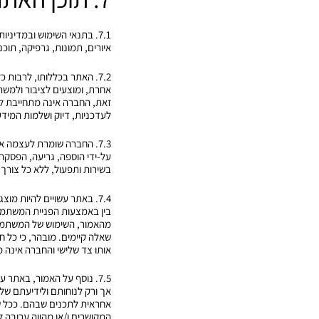
איורים, תמונות, גרפיקה, תוכנות
7.2. האתר בכללותו, לרבות
זאת, החברה אינה מתחייבת לכך,
לעדכניות, דיוק ושלמות המיד
7.3. החברה שומרת לעצמה 
על-ידי הוספה, גריעה, הפסקה 
בשירות ותפעול, ללא כל צורך
7.4. באתר עשויים להיות מו
בין באמצעות הפניית המשתמש
מהאמור, השימוש של המשתמשת ב
שאלה קיימים. מובהר, כי כל ח
אותו צד שלישי והחברה אינה 
7.5. נוסף על האמור, באתר 
אך ורק לנוחותם ולידיעתם של
אחראית לתכנים שבהם. ככל שה
המקושרים ו/או מהווה ערובה ל