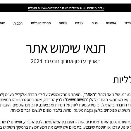
ALL
AGES,
ALL
GENDERS,
ALL
RACES
חדש
שפתיים
פנים
עיניים
טיפוח
מברשות וכלים
סטים
הטבות
תנאי שימוש אתר
תאריך עדכון אחרון: נובמבר 2024
"האתר"
). האתר מנוהל ומופעל על-ידי חברת אלקליל בע"מ (לה
 ו/או משתמשי האתר (להלן
"המשתמש/ים"
) לבין החברה, אשר במסגרתו יוכלו המשת
י החברה בישראל, וכן מידע מעת לעת על הנחות ומבצעים, עדכונים שוטפים, הטבות 
 השימוש מנוסחים בלשון נקבה מטעמי נוחות בלבד ופונים לנשים וגברים כאחד.
ת הפרטיות ותקנון האתר מסדירים את היחסים בין המשתמשת לבין החברה, ועשויים להשת
ינוי, עדכון או תוספת שיבוצעו בתנאים אלו יחייבו את המשתמשת בהמשך השימוש בא