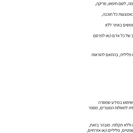
שר הפעלת כל יישום מחשב או כל אמצעי אחר, לרבות תוכנות מסוג Crawlers, Robots וכדומה, לשם חיפוש, סריקה,
יא, לרבות באמצעות כל תוכנה,
שתמשים באתר ללא
ב של כל אדם ו/או לפרסם
ו פלילית, בהתאם להוראות
 השימוש במידע שמסרה
ית למשלוח המוצרים, מספר
 וללא תקלות. מובהר בזאת,
טיים, פליליים ו/או אזרחיים,