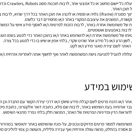
2.1.3 להפעיל או לאפ
 תוכן האתר.
2.1.4 להציג תוכן מהאתר בתוך מסגרת (iframe) גלויה או סמויה או להציג את תוכן האתר בכל דרך שה
תקשורת, המשנים את עיצובם המקורי באתר ו/או מחסירים דבר כלשהו.
ל זכות של משתמשת אחרת באתר, לרבות הזכות לפרטיות ו/או לאסוף מידע אישי על המ
רבות באמצעים אוטומטיים.
ו בפרטיותו של משתמשת אחרת ו/או להשתמש באתר ו/או בתוכן האתר כדי לפגוע בשמו הטו
שון הרע ו/או כל מידע אחר שהינו שקרי, בלתי אמין או שיש בו כדי לפגוע בכל צורה.
לה עלולה להוביל למניעת גישת המשתמשת לאתר ואף לחשוף אותה לאחריות אזרחית ו/א
ר באתר ו/או הזנת פרטים לשם קבלת מידע שיווקי ו/או דרכי יצירת הקשר עם החברה וכן
 אודותיה בעת השימוש באתר, לרבות שם מלא, כתובת דואר אלקטרוני, כתובת פיס
הוראות הדין ומדיניות הפרטיות של האתר, המהווה חלק בלתי נפרד מתנאי השימוש.
 המשתמשת למסור פרטים מדויקים ונכונים, על-מנת שהשימוש באתר יתאפשר במהירות
 אסורה בהחלט, מהווה עוולה אזרחית ואף עבירה פלילית, והעושה כן צפוי להליכים משפ