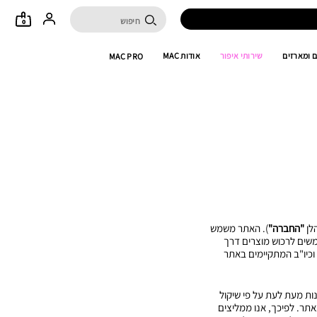
0
 ומארזים
שירותי איפור
אודות MAC
MAC PRO
לן
"החברה"
). האתר משמש
משים לרכוש מוצרים דרך
וכיו"ב המתקיימים באתר
נות מעת לעת על פי שיקול
תר. לפיכך, אנו ממליצים