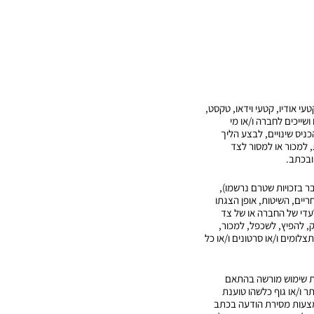
עי אודיו, קטעי וידאו, טקסט,
ם ושייכים לחברה ו/או מי
יס שינויים, לבצע הליך
, למכור או למסור לצד
ובכתב.
ובר בזכויות שטרם נרשמו),
יים, השיטות, אופן הצגתו
לעדי של החברה או של צד
, להפיץ, לשכפל, למכור,
צלומים ו/או סרטונים ו/או כל
עות שימוש מורשה בהתאם
 ו/או גוף כלשהו טוענת
אמצעות מסירת הודעה בכתב