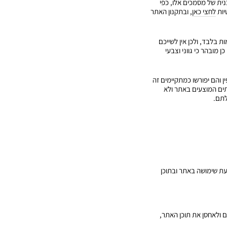
נית של מסמכים אלו, כפי
יות
לחצי כאן
, ובתקנון האתר
 ומוצגים כמות שהם ("AS IS") להמחשה ולהתרשמות בלבד, ולכן אין לשייכם
מובהר כי גווני וצבעי
ן והם יפורשו כמתקיימים זה
תים המוצעים באתר ולא
לתם.
ת שימושה באתר ובתוכן
ם ולאחסן את תוכן האתר,