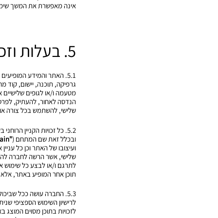
אינה מאפשרת את המשך שימ
5. בעלות וזכויות קניין רוחני
5.1. האתר והמידע המופיעים
גרפיקה, תוכנה, יישום, קוד מח
מטעמה ו/או לגופים שלישיים
הנדסה לאחור, להעתיק, לפרסם,
שלישי, להשתמש בכל צורה או 
5.2. כל זכויות הקניין הרו
ובכלל זאת שם המתחם (
"Domain"
ועיצובו של האתר וכן כל עניי
שלישי, אשר הרשה לחברה להשת
לתרגם ו/או לבצע כל שימוש או 
תוכן אחר המופיע באתר, אלא
5.3. החברה עושה ככל שבי
לרישיון השימוש הספציפי שני
לזכויות בתוכן מסוים המוצג 