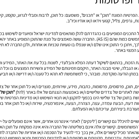
, גרפים, צליל, קטעי וידאו ו/או אודיו וכיו"ב.
 כל התכנים המופיעים בו כהגדרתם להלן מותאמים למדינת ישראל ומיועדים לשימוש במד
אחרת, ומוצעים לציבור ולמשתמשים כמות שהם (AS IS). החברה עושה מאמצים על מנת שהתוכן המופ
 ויתכן כי התוכן אינו שלם ו/או שנפלו בו טעויות טכניות או אחרות, ולכן החברה לא ת
ע המצוי באתר.
את הזכות, בהתאם לשיקול דעתה המלא והבלעדי, לשנות בכל עת את האתר, המידע וה
או הגבלה, שינוי מבנה האתר, היקפם וזמינותם של המידע והשירות המוצעים בו וכל 
 במתן הודעה מוקדמת. מובהר, כי למשתמשת לא תהא כל טענה ו/או דרישה ו/או תביעה
צגים, תוכן, פרסומים, פרסומות, כתבות, מידע, שירותים, מוצרים ו/או כל תוכן אחר של 
ת לאתרים של צדדים שלישיים ו/או באמצעות הצגתם של אלו באתר (להלן
"תוכן של 
תוכן של צד שלישי הינו בכפוף לתקנון ו/או תנאי השימוש ו/או מדיניות הפרטיות ש
וות דעת, הבעת עמדה, עצה, הצהרה, הצעה, אינפורמציה, שירות ו/או כל תוכן אחר בת
מעורבת ביצירתם, עריכתם ו/או הפעלתם.
עשויים להיכלל גם קישורים ('לינקים') לאתרי אינטרנט אחרים, אשר אינם מופעלים על-י
 המשתמשים. קישורים אלה אינם בשליטתה של החברה והיא אינה מפקחת על תוכן האת
אתר מכיל קישורים אלה, אין בכך כדי להעיד על הסכמה ו/או אחריות של החברה לת
אמינותם, עדכניותם, תקינותם או חוקיותם ו/או למדיניות הפרטיות ותנאי השימוש הננ