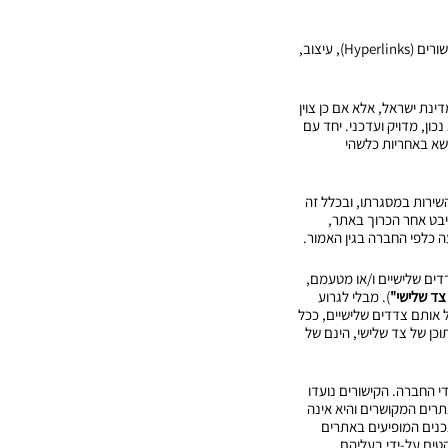
7.1. בתנאי השימוש ובמדיניות הפרטיות המונח "תוכן" או "תכנים", משמעם: כל תוכן, לרבות ומבלי לגרוע, טקסט, קישורים (Hyperlinks), עיצוב,
ינת ישראל, אלא אם כן צוין
יע באתר יהא נכון, מדויק ועדכני. יחד עם
ישא באחריות כלשהי
שירות במסגרתו, ובכלל זה
היבט אחר הכרוך באתר,
 כלפי החברה בגין האמור.
צדדים שלישיים ו/או מטעמם,
צד שלישי"
). מבלי לגרוע
ל אותם צדדים שלישיים, ככל
וכן של צד שלישי, הינם של
די החברה. הקישורים נועדו
רים המקושרים והיא אינה
כנים המופיעים באתרים
קטים על-ידי בעליהם.