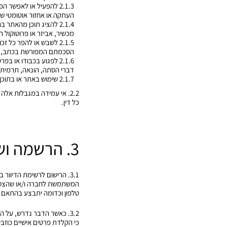
העתקה או אחזור אוטומטי של
מכשיר, אביזר או פרוטוקול 
2.1.5 לשבש או להפר כ
הסכמתם המפורשת בכתב, ל
2.1.6 לפגוע בכבודו א
דברי הסתה, הונאה, תרמית, ל
2.1.7 שימוש באתר או בתוכן האתר לשם יצירת מאגר מידע ו/או לקט.
2.2. אי עמידה במגבלות א
כל דין.
3. הרשמה ושימוש במידע
3.1. הרישום לרשימת הדיוו
המשתמשת לחברה ו/או שהצטבר
טלפון וכדומה יתבצע בהתאם ל
3.2. כאשר הדבר נדרש, על
כי הקלדת פרטים אישיים כוזבים