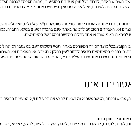
שכן השימוש באתר, לרבות בכל תוכן או שירות המופיע בו, מהווה הסכמה לגרסה העדכ
 של אי-הסכמה לשינויים, יש להימנע מהמשך השימוש באתר. לצפייה במדיניות הפרט
1.3. המידע, התמונות, המפרטים והנתונים באתר זה הינם כלליים
צרים ו/או האביזרים המוצגים לרכישה באתר אינם בהכרח זמינים במלאי החברה. כמו כן 
או להיראות באופן שונה או אחר כתלות במחשב ובמסך של המשתמשת.
חייב והקובע בכל מועד הוא זה המפורסם באתר. תנאי השימוש הינם במצטבר ולא לחילופי
ה. מובהר כי המשתמשת רשאית לבחור לעיין בחלק מהמידע ו/או המוצרים ו/או השירו
ק מהשירותים המוצעים באתר אינם פעילים עדיין, והם יעמדו לרשות המשתמשת עם הפע
ברה, מראש ובכתב, המשתמשת אינה רשאית לבצע את הפעולות ו/או המעשים הבאים בע
 לשנות, לעבד, לתרגם, לבצע הנדסה לאחור, להפיץ, לשדר, להציג, לבצע, לשכפל, לפרס