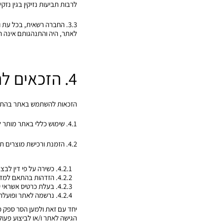
לרבות תביעות נזיקין בגין נז
3.3. החברה רשאית, בכל ע
לאתר, היה והתנהגותם אינה הו
4. הזכאים להשתמש באתר
הזכאות להשתמש באתר בהתאם 
4.1. שימוש כללי באתר מותר לכל משתמשת באשר היא.
4.2. הזמנת ורכישת מוצרים תתאפשר רק על ידי משתמשת העומדת בתנאים כדלקמן:
4.2.1. כשירה על פי דין לבצע פעולות משפטיות בכלל ופעולה משפטית זו בפרט;
4.2.2. הזדהות בהתאם למדיניות החברה (מבלי לבצע התחזות כאמור בסעיף 3.2 לעיל);
4.2.3. בעלת כרטיס אשראי ישראלי תקף, בעלת תיבת דואר אלקטרוני ואמצעי התקשרות;
4.2.4. נרשמה לאתר ופועלת בהתאם להוראות תנאי השימוש ומדיניות הפרטיות באתר.
יחד עם זאת ולמען הסר ספק 
הגישה לאתר ו/או לביצוע פעול