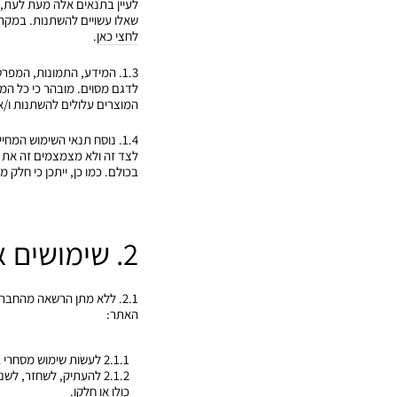
לעיין בתנאים אלה מעת לעת, 
שאלו עשויים להשתנות. במקרה
לחצי כאן
.
לדגם מסוים. מובהר כי כל המו
המוצרים עלולים להשתנות ו/
1.4. נוסח תנאי השימוש המ
לצד זה ולא מצמצמים זה את ז
בכולם. כמו כן, ייתכן כי חל
2. שימושים אסורים באתר
2.1. ללא מתן הרשאה מהח
האתר:
2.1.1 לעשׂות שימוש מסחרי באתר ו/או בתוכן האתר.
2.1.2 להעתיק, לשחזר,
כולו או חלקו.