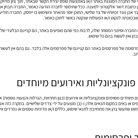
של החברה המוצגת באתר ו/או באמצעות טופס יצירת הקשר שבאתר, תוך ציון מדויק 
וציון כתובת דואר אלקטרוני למענה. ככל שתימסר לחברה הודעה כאמור, החברה תבחן את 
אכן נוגד זכויותיו של צד שלישי, התוכן יוסר מהאתר והשימוש בו ייפסק. החברה תודיע
בכוונתה לנקוט ו/או הפעולות שנקטה באשר לתוכן כאמור.
שם החברה וסימני המסחר שלה, לרבות כפי שהם מופיעים באתר, הם קניינם הבלעדי של 
 ואין לעשות בהם כל שימוש.
ת הפרסומת של מפרסמים באתר הם קניינם של מפרסמים אלה בלבד. גם בהם אין לעשות
ב.
ים מיוחדים מסוימים ופונקציונליות או אירועים (כגון תחרויות, הגרלות והצעות נוספות) 
פים או באים במקום תנאים אלה; ו-(ב) מוצעים על ידי צדדים שלישיים. במקרה כזה אנו 
ש שתעשי בהן את מתחייבת לתנאי שימוש, כללים ו/או מדיניות נוספים או נפרדים אל