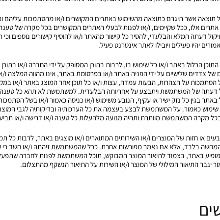
לכל תוצאה אשר תיגרם כתוצאה מהשימוש באתרים המקושרים ו/או מהסתמכות עליהם ומ
אתרים אלו, ככל שקיימים, ו/או לפנות לבעלי האתרים המקושרים בכל מקרה של טענה א
ול דעתה המלא והבלעדי, להסיר כל קישור מהאתר ו/או להוסיף קישורים נוספים וכי 
רים יהיו פעילים ויובילו לאתר אינטרנט פעיל.
 התוכן הכלול באתר ו/או כל שימוש בו, לרבות בתוכן המסופק על ידי החברה ו/או בתוכן
 צדדים שלישיים על ידי הפניה באתר ו/או בפרסומת באתר, אינו מהווה המלצה ו/א
הסתמכות על הצהרות, הבעות עמדה, עצות ו/או כל תוכן אחר המוצג באתר ו/או במק
דעתה של המשתמשת ויתבצע על אחריותה הבלעדית. למשתמשת לא תהא כל טענה ו/א
אתר בגין כל נזק ישיר או עקיף, הנובע משימוש ו/או כניסה כאמור ו/או בשל הסתמכות 
ימוש כאמור. על המשתמשת לבצע בעצמה את כל הערכותיה ובדיקותיה לגבי המוצר ו/
 ובכל מקרה המשתמשת מוותרת ותהיה מנועה מלהעלות כל טענה ו/או דרישה ו/או תביעה
, צבעים או חזות של המוצרים ו/או השירותים המתוארים ו/או מוצגים באתר, לרבות כל תמ
המחשה בלבד, אלא אם נאמר מפורשות אחרת. ככל שהמשתמשת זיהתה ו/או חשד כי קי
מופיע באתר, בצמוד לתיאור המוצר המבוקש, תוכל המשתמשת לפנות לחברה שתפעל
ר יגבר התיאור המילולי של המוצר ו/או השירות על התיאור הנשקף מהתצלום.