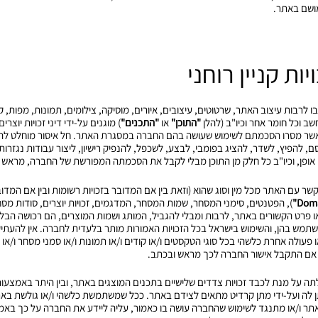
ושם באתר.
 בו לרבות עיצוב האתר, שרטוטים, עיצובים, איורים, מוסיקה, צילומים, תמונות, מפות, קט
שב וכל חומר אחר וכיו"ב (להלן
"התוכן"
או
"התכנים"
) מוגנים על-ידי דיני זכויות יוצרי
 אשר מסרו הסכמתם לשימוש שעושה בהם החברה במסגרת האתר. חל איסור מוחלט להכנ
 להפיץ, לשדר, להציג בפומבי, לבצע, לשכפל, להנפיק רישיון, ליצור עבודות נגזרות
אופן, וכיו"ב כל חלק מן התוכן מבלי לקבל את הסכמתה המפורשת של החברה, מראש 
חני בקשר עם האתר מכל מין וסוג שהוא (וזאת בין אם המדובר בזכויות רשומות ובין אם המד
), הפטנטים, סימני המסחר, שמות המסחר, המדגמים, זכויות יוצרים, סודות מסחר
ן או פרט הקשורים באתר, לרבות ומבלי להגביל, המותג ושמות המוצרים, הם רכושה הב
מש בהן, והשימוש בישראל בכל הזכויות האמורות מותר בלעדית לחברה. אין להעתיק
פעולה אחרת כלשהי בכל סוגי הטקסטים ו/או קודים ו/או תמונות ו/או סמני מסחר ו/או ת
 אם התקבל אישור החברה לכך מראש ובכתב.
כולתה על מנת לכבד זכויות צדדים שלישיים בתכנים המוצגים באתר, ובין היתר באמצ
תן לה ועל-ידי מתן קרדיט מתאים לצידם באתר. ככל שמשתמשת כלשהי ו/או גולשת באתר
באתר ו/או מתנגד לשימוש שהחברה עושה בו כאמור, עליה ליידע את החברה על כך ב