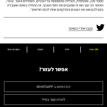
מספר 239, שמפסלת, מצלילה ומטשטשת על העיניים, השפתיים והעור. עבורי,
האיפור הכי טוב הוא זה שמעצים את היופי הטבעי. אז התמידו בשיטה שעובדת
בשבילכם ושנו את הגוונים והמרקמים אחת לכמה חודשים״.
עקבו אחריי בטוויטר
10% הנחה
חדש
הטבות
הנמכרים ביותר
אפשר לעזור?
דברו איתנו ב-WHATSAPP
ליצירת קשר במייל