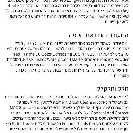
Or Not! מסדרת Pro Longwear Lipglass, שנותן גימור פלסטיקי ממכר. אם
לא רוצים מראה של זומבי, אז מסקרה טובה היא הכרחית. אני אוהב את Haute
& Naughty בגלל המברשת הקוצנית שתופסת את כל הריסים שלא ידעת בכלל
שיש לך, ואת 4 Lash, שהיא כהה ואינטנסיבית ונותנת לך להגיע ממראה פשוט
למעושן בשניות.״
התעורר והרח את הקפה
״אם יכולתי לשמור רק מוצר אחד לשארית חיי זה יהיה Lash Curler, בגלל
שבכמה פמפומים העיניים נראות עירניות לחלוטין. זה כמו שוט של אספרסו. חוץ
מזה, אני לא יכול לחיות בלי Prep + Prime CC Color Correcting 30 SPF,
Matte Bronze Bronzing Powder ו- Flase Lashes Waterproof. המוצרים
האלה נהדרים, במיוחד בקיץ. אני נוסע להוואי בקרוב ושם אני צריכה שיהיה לי
זוהר של שיזוף, העור שלי צריך להיות מוגן והגבות שלי צריכות להיות כהות
ומסודרות.״
חלק וחלקלק
״אני אוהב עור מושלם, תספורת מגולחת וספורטיבית, בגדים שחורים מתוחכמים
עם וייב של היפ-הופ. Brush Cleanser הוא חובה לחלוטין, כדי לשמור על
מברשות בריאות ונקיות. אם יש לך פצעונים כדאי להשתמש ב- MAC Studio
Conceal and Correct. על הלקוחות שלי אני אוהב להשתמש באיפור שגורם
להם להיראות סקסיים ולהרגיש מלאי ביטחון עצמי, וזה אומר שתמיד צריכים
להיות לי עפרונות העיניים Teddy ו- Feline בהישג יד. צללית Satin Taupe היא
גוון מודרני עם מרקם שמתאים לכל אירוע ויש להניח אותה עם מברשת צלליות