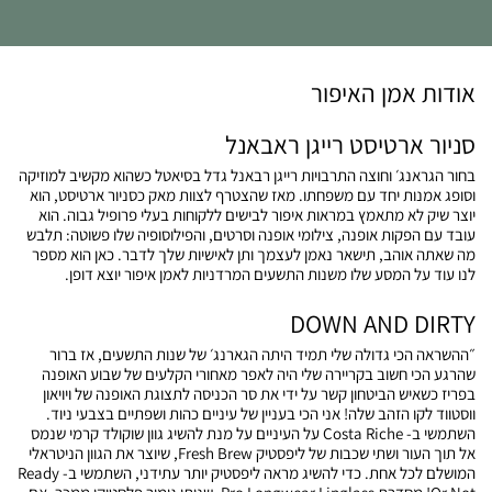
אודות אמן האיפור
סניור ארטיסט רייגן ראבאנל
בחור הגראנג׳ וחוצה התרבויות רייגן רבאנל גדל בסיאטל כשהוא מקשיב למוזיקה
וסופג אמנות יחד עם משפחתו. מאז שהצטרף לצוות מאק כסניור ארטיסט, הוא
יוצר שיק לא מתאמץ במראות איפור לבישים ללקוחות בעלי פרופיל גבוה. הוא
עובד עם הפקות אופנה, צילומי אופנה וסרטים, והפילוסופיה שלו פשוטה: תלבש
מה שאתה אוהב, תישאר נאמן לעצמך ותן לאישיות שלך לדבר. כאן הוא מספר
לנו עוד על המסע שלו משנות התשעים המרדניות לאמן איפור יוצא דופן.
DOWN AND DIRTY
״ההשראה הכי גדולה שלי תמיד היתה הגארנג׳ של שנות התשעים, אז ברור
שהרגע הכי חשוב בקריירה שלי היה לאפר מאחורי הקלעים של שבוע האופנה
בפריז כשאיש הביטחון קשר על ידי את סר הכניסה לתצוגת האופנה של ויויאון
ווסטווד לקו הזהב שלה! אני הכי בעניין של עיניים כהות ושפתיים בצבעי ניוד.
השתמשי ב- Costa Riche על העיניים על מנת להשיג גוון שוקולד קרמי שנמס
אל תוך העור ושתי שכבות של ליפסטיק Fresh Brew, שיוצר את הגוון הניטראלי
המושלם לכל אחת. כדי להשיג מראה ליפסטיק יותר עתידני, השתמשי ב- Ready