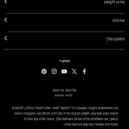
שירות לקוחות
אודותינו
החשבון שלך
התחברי
מדיניות פרטיות
תנאי שימוש
תקנון אתר
מידע על מוצרים מזוייפים
אנו משתמשים בקובצי Cookie כדי לאפשר לאתר שלנו לפעול כהלכה, להתאים
הצהרת נגישות
אישית תוכן ומודעות, לספק תכונות מדיה חברתית ולנתח את התעבורה באתר.
בנוסף, אנו משתפים מידע אודות השימוש שלך באתר שלנו עם המדיה
הגדרות קובצי COOKIE
החברתית ושותפי הפרסום והניתוח שלנו.
MAKE-UP ART COSMETICS© מאק קוסמטיקס כל הזכויות שמורות.