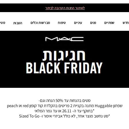
לאיתור החנות הקרובה לביתך
חדש
שפתיים
פנים
עיניים
טיפוח
מברשות וכלים
סטים
הטבות
סטים בהנחות עד 50% הנחה וגם-
שפתון Huggable מתנה בקניית 2 פריטים בהקלדת קוד קופון red או peach
*בתוקף עד ה- 26.11 או עד גמר המלאי
*סט נחשב מוצר אחד, לא כולל אביזרי איפור ו- Sized To Go