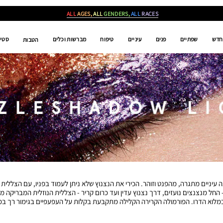
ALL
AGES,
ALL
GENDERS,
ALL
RACES
חדש
שפתיים
פנים
עיניים
טיפוח
מברשות וכלים
סטים
הטבות
עיניים מתגרה, מהפנט וזוהר. הכירי את הנצנוץ שלא ניתן לעמוד בפניו, עם הצללית
- החל מנצנצים נועזים, דרך נצנוץ עדין ועד כרום קריר - הצללית הנוזלית המבריקה 
במלוא הדרו. הפורמולה הקרירה הקלילה מתקבעת בקלות על העפעפיים בגימור רך במי