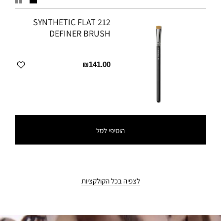
הגימורים נע ממאט, דרך סאטן ועד מבריק. בנוסף, פלטות Eyes x 9
מוצעות באריזת קומפקט לנשיאה נוחה.
212 SYNTHETIC FLAT
DEFINER BRUSH
₪141.00
הוסיפי לסל
לצפיה בכל הקולקציות