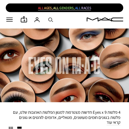
ALL
AGES,
ALL
GENDERS,
ALL
RACES
0
4 פלטות Eyes x 9 חדשות מצטרפות למגוון הפלטות האהובות שלנו, עם
פלטות בגוונים חומים מעושנים, מטאליים, אדומים-לוהטים או גוונים
קראי עוד
בהשראה טרופית. הפלטה החדשה In The Flesh Eye Shadow x 15
מציעה גוונים טבעיים אייקוניים והיא מושלמת ליצירת מראה קלאסי. מגוון