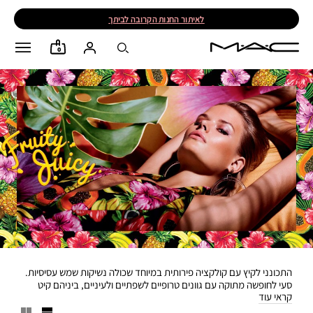
לאיתור החנות הקרובה לביתך
0
התכונני לקיץ עם קולקציה פירותית במיוחד שכולה נשיקות שמש עסיסיות.
סעי לחופשה מתוקה עם גוונים טרופיים לשפתיים ולעיניים, ביניהם קיט
קראי עוד
Eye Shadow x 6: Oh My Banana הנמכר בבלעדיות באתר. כולם
מוצעים באריזה ססגונית מיוחדת.