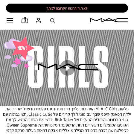
לאיתור החנות הקרובה לביתך
0
פלטות M∙A∙C Girls האהובות עלייך חוזרות יחד עם פלטות חדשות! שחררי את
ילדת הפאנק-היפני שבך עם גווני לילך קרירים של Classic Cutie. חצי גבולות עם
גווני הברונזה והורודים הנועזים של Risk Taker. דרשי את הכתר המגיע לך עם
הגוונים המטאליים העשירים תחת ההשפעה המלכותית של Qween Supreme.
כל פלטה שהורכבה בקפידה מכילה 8 צלליות אבקה דחוסה בעלות מרקם קרמי