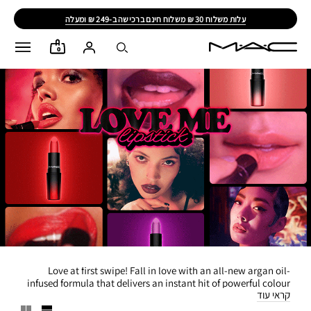
עלות משלוח 30 ₪ משלוח חינם ברכישה ב-249 ₪ ומעלה
0
Love at first swipe! Fall in love with an all-new argan oil-
infused formula that delivers an instant hit of powerful colour
קראי עוד
and all-day moisture. With a weightless feel and satin-soft
finish, Love Me Lipstick loves you back.