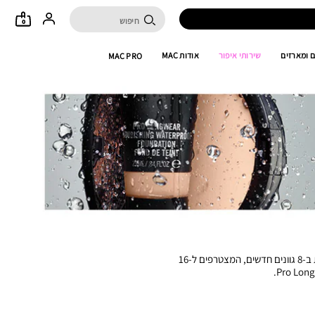
0
 ומארזים
שירותי איפור
אודות MAC
MAC PRO
המייק-אפ הפופולרי שלנו Pro Longwear Nourishing Waterproof Foundation, העמיד במים עד 24 שעות, מוצע כעת ב-8 גוונים חדשים, המצטרפים ל-16