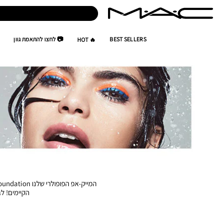
BEST SELLERS
📷 לחצו להתאמת גוון
🔥 HOT
הקיימים! לגימור מאט ק