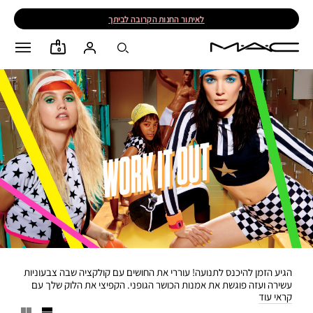
לאיתור החנות הקרובה לביתך
0
הגיע הזמן להיכנס לתנועה! עוררי את החושים עם קולקציה שבה צבעוניות
עשירה ועזה פוגשת את אמנות הכושר הגופני. הקפיצי את הלוק שלך עם
קראי עוד
אחד מ-16 הגוונים הנועזים ביותר של מסקרת Extreme Dimension
Lash. התחממי או השתחררי עם גווני הליפסטיק העזים ו-6 גוונים חדשים