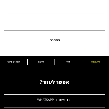
אודותינו
החשבון שלך
התחברי
10% הנחה
חדש
הטבות
הנמכרים ביותר
אפשר לעזור?
דברו איתנו ב-WHATSAPP