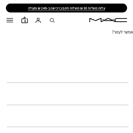
עלות משלוח 30 ₪ משלוח חינם ברכישה ב-249 ₪ ומעלה
0
אפשר לעזור?
דברו איתנו ב-WHATSAPP
ליצירת קשר במייל
החנויות שלנו
שירות לקוחות