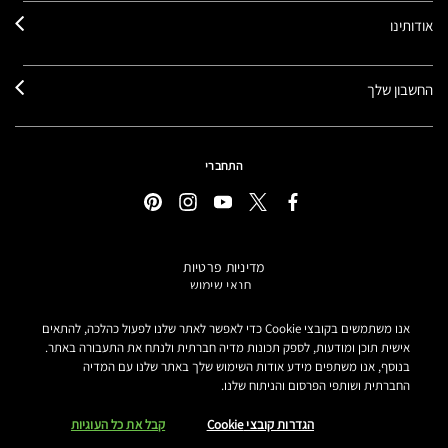
אודותינו
החשבון שלך
התחברי
מדיניות פרטיות
תנאי שימוש
תקנון אתר
מידע על מוצרים מזוייפים
אנו משתמשים בקובצי Cookie כדי לאפשר לאתר שלנו לפעול כהלכה, להתאים
הצהרת נגישות
אישית תוכן ומודעות, לספק תכונות מדיה חברתית ולנתח את התעבורה באתר.
בנוסף, אנו משתפים מידע אודות השימוש שלך באתר שלנו עם המדיה
הגדרות קובצי COOKIE
החברתית ושותפי הפרסום והניתוח שלנו.
MAKE-UP ART COSMETICS© מאק קוסמטיקס כל הזכויות שמורות.
הטקסטים מנוסחים באתר בלשון נקבה אך פונים לכל המגדרים
הגדרות קובצי Cookie
קבל את כל העוגיות