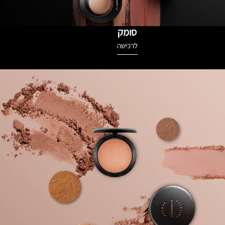
סומק
לרכישה