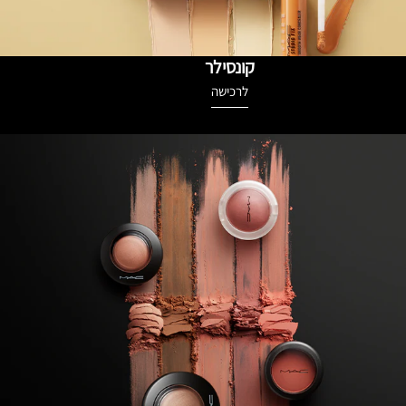
קונסילר
לרכישה