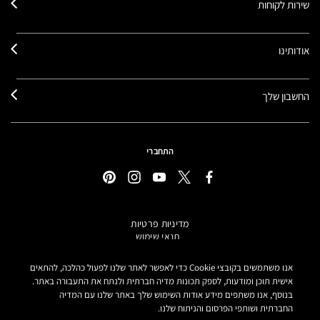
שירות לקוחות
אודותינו
החשבון שלך
התחברי
מדיניות פרטיות
תנאי שימוש
תקנון אתר
מידע על מוצרים מזוייפים
אנו משתמשים בקובצי Cookie כדי לאפשר לאתר שלנו לפעול כהלכה, להתאים
הצהרת נגישות
אישית תוכן ומודעות, לספק תכונות מדיה חברתית ולנתח את התעבורה באתר.
בנוסף, אנו משתפים מידע אודות השימוש שלך באתר שלנו עם המדיה
הגדרות קובצי COOKIE
החברתית ושותפי הפרסום והניתוח שלנו.
MAKE-UP ART COSMETICS© מאק קוסמטיקס כל הזכויות שמורות.