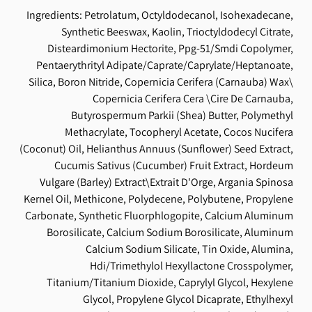
Ingredients: Petrolatum, Octyldodecanol, Isohexadecane,
Synthetic Beeswax, Kaolin, Trioctyldodecyl Citrate,
Disteardimonium Hectorite, Ppg-51/Smdi Copolymer,
Pentaerythrityl Adipate/Caprate/Caprylate/Heptanoate,
Silica, Boron Nitride, Copernicia Cerifera (Carnauba) Wax\
Copernicia Cerifera Cera \Cire De Carnauba,
Butyrospermum Parkii (Shea) Butter, Polymethyl
Methacrylate, Tocopheryl Acetate, Cocos Nucifera
(Coconut) Oil, Helianthus Annuus (Sunflower) Seed Extract,
Cucumis Sativus (Cucumber) Fruit Extract, Hordeum
Vulgare (Barley) Extract\Extrait D'Orge, Argania Spinosa
Kernel Oil, Methicone, Polydecene, Polybutene, Propylene
Carbonate, Synthetic Fluorphlogopite, Calcium Aluminum
Borosilicate, Calcium Sodium Borosilicate, Aluminum
Calcium Sodium Silicate, Tin Oxide, Alumina,
Hdi/Trimethylol Hexyllactone Crosspolymer,
Titanium/Titanium Dioxide, Caprylyl Glycol, Hexylene
Glycol, Propylene Glycol Dicaprate, Ethylhexyl