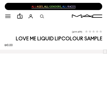
ALL
AGES,
ALL
GENDERS,
ALL
RACES
0
ללא דירוג
LOVE ME LIQUID LIPCOLOUR SAMPLE
₪0.00