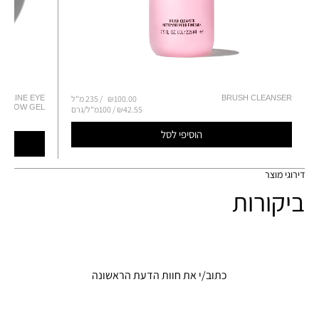
BRUSH CLEANSER
₪100.00
235 מ"ל
IDLINE EYE
D BROW GEL
₪42.55 / 100מ"ל/גרם
הוסיפי לסל
דירוגי מוצר
ביקורות
כתוב/י את חוות הדעת הראשונה