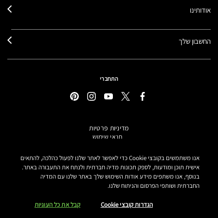
אודותינו
החשבון שלך
התחברי
מדיניות פרטיות
תנאי שימוש
תקנון אתר
מידע על מוצרים מזוייפים
אנו משתמשים בקובצי Cookie כדי לאפשר לאתר שלנו לפעול כהלכה, להתאים
הצהרת נגישות
אישית תוכן ומודעות, לספק תכונות מדיה חברתית ולנתח את התעבורה באתר.
בנוסף, אנו משתפים מידע אודות השימוש שלך באתר שלנו עם המדיה
הגדרות קובצי COOKIE
החברתית ושותפי הפרסום והניתוח שלנו.
MAKE-UP ART COSMETICS© מאק קוסמטיקס כל הזכויות שמורות.
הטקסטים מנוסחים באתר בלשון נקבה אך פונים לכל המגדרים
הגדרות קובצי Cookie
קבל את כל העוגיות