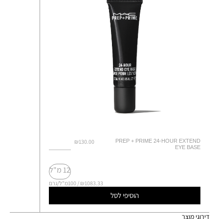
₪130.00
PREP + PRIME 24-HOUR EXTEND
EYE BASE
12 מ"ל
₪1083.33 / 100מ"ל/גרם
הוסיפי לסל
דירוגי מוצר