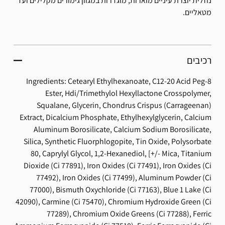
נוזלית יוצרת עיניים מוארות, מוגדרות במגוון גימורים מקלילים ועד
מטאליים.
רכיבים
Ingredients: Cetearyl Ethylhexanoate, C12-20 Acid Peg-8
Ester, Hdi/Trimethylol Hexyllactone Crosspolymer,
Squalane, Glycerin, Chondrus Crispus (Carrageenan)
Extract, Dicalcium Phosphate, Ethylhexylglycerin, Calcium
Aluminum Borosilicate, Calcium Sodium Borosilicate,
Silica, Synthetic Fluorphlogopite, Tin Oxide, Polysorbate
80, Caprylyl Glycol, 1,2-Hexanediol, [+/- Mica, Titanium
Dioxide (Ci 77891), Iron Oxides (Ci 77491), Iron Oxides (Ci
77492), Iron Oxides (Ci 77499), Aluminum Powder (Ci
77000), Bismuth Oxychloride (Ci 77163), Blue 1 Lake (Ci
42090), Carmine (Ci 75470), Chromium Hydroxide Green (Ci
77289), Chromium Oxide Greens (Ci 77288), Ferric