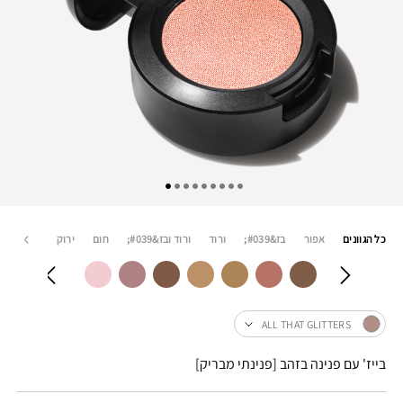
כל הגוונים
אפור
בז&#039;
ורוד
ורוד ובז&#039;
חום
ירוק
כחול
ALL THAT GLITTERS
בייז' עם פנינה בזהב [פנינתי מבריק]