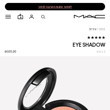
לאיתור החנות הקרובה לביתך
0
איפור
/
עיניים
EYE SHADOW
₪105.00
1.5 גרם