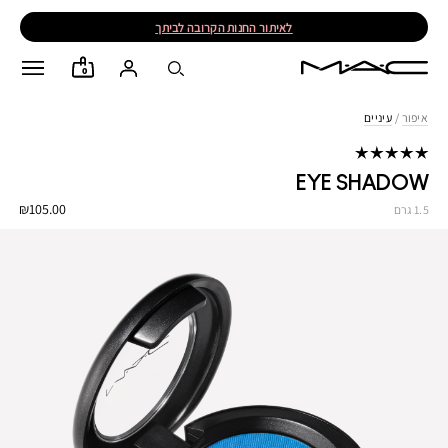
לאיתור החנות הקרובה לביתך
0
איפור
/
עיניים
EYE SHADOW
₪105.00
1.5 גרם