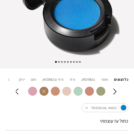
כל הגוונים
אפור
בז&#039;
ורוד
ורוד ובז&#039;
חום
ירוק
כחול
TRIENNIAL WAVE
כחול עז עוצמתי