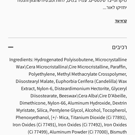
מיקרופייבר סינטטיים. עמיד במים, לחות ומבטיח שהגוון והנפח
יחזיקו לאור...
קראי עוד
רכיבים
Ingredients: Hydrogenated Polyisobutene, Microcrystalline
Wax\Cera Microcristallina\Cire Microcristalline, Paraffin,
Polyethylene, Methyl Methacrylate Crosspolymer,
Diisostearyl Malate, Euphorbia Cerifera (Candelilla) Wax
Extract, Nylon-6, Disteardimonium Hectorite, Glyceryl
Diisostearate, Beeswax\Cera Alba\Cire D'Abeille,
Dimethicone, Nylon-66, Aluminum Hydroxide, Dextrin
Myristate, Silica, Pentylene Glycol, Alcohol, Tocopherol,
Phenoxyethanol, [+/- Mica, Titanium Dioxide (Ci 77891),
Iron Oxides (Ci 77491), Iron Oxides (Ci 77492), Iron Oxides
(Ci 77499), Aluminum Powder (Ci 77000), Bismuth