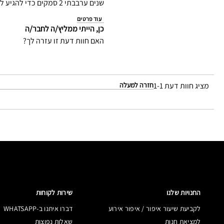
שנים ערבבתי 2 סמקים כדי להגיע לגוון הזה ורק במאק מצאתי את הגוון המושלם במוצר אחד!
עוד פרטים
כן, הייתי ממליץ/ה לחבר/ה
האם חוות דעת זו עזרה לך?
מציג חוות דעת
1-1
חזרה למעלה
החנויות שלנו
שירות לקוחות
לקביעת שיעור איפור / איפור אירוע
דברו איתנו ב-WHATSAPP
למציאת חנות
שאלות נפוצות