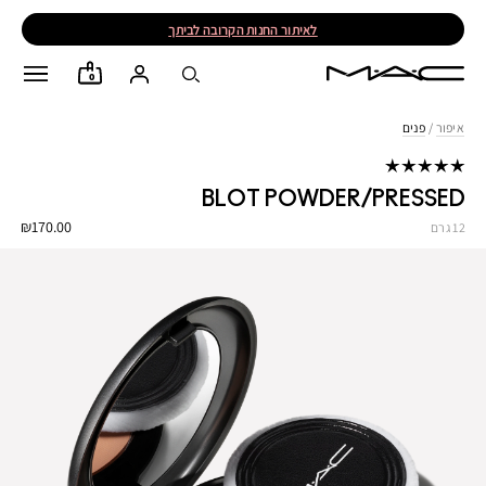
לאיתור החנות הקרובה לביתך
0
איפור
/
פנים
BLOT POWDER/PRESSED
₪170.00
12 גרם