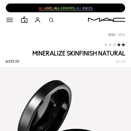
ALL
AGES,
ALL
GENDERS,
ALL
RACES
0
איפור
/
פנים
MINERALIZE SKINFINISH NATURAL
₪195.00
10 גרם