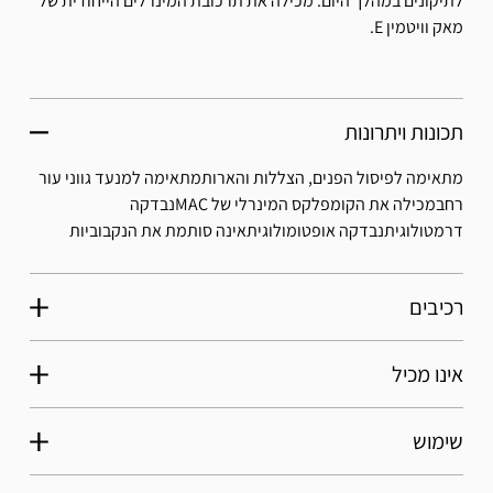
לתיקונים במהלך היום. מכילה את תרכובת המינרלים הייחודית של
מאק וויטמין E.
תכונות ויתרונות
מתאימה לפיסול הפנים, הצללות והארותמתאימה למנעד גווני עור
רחבמכילה את הקומפלקס המינרלי של MACנבדקה
דרמטולוגיתנבדקה אופטומולוגיתאינה סותמת את הנקבוביות
רכיבים
אינו מכיל
שימוש