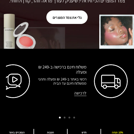
צמד המוצרים הכי וויראלי! שיעניק לעורך מראה זוהר, קורן ולחותי.
גלי את צמד המוצרים
משלוח חינם ברכישה ב-249 ₪
ומעלה
ת
רכשי באתר ב-249 ₪ ומעלה ותהני
ממשלוח חינם עד הבית
לרכישה
10% הנחה
חדש
הטבות
הנמכרים ביותר