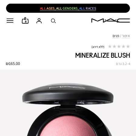
ALL
AGES,
ALL
GENDERS,
ALL
RACES
0
איפור
/
פנים
ללא דירוג
MINERALIZE BLUSH
₪165.00
3.2-4 גרם