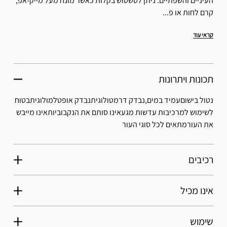
העיניים והשפתיים. ניתן לטשטוש בקלות כאשר מונח מעל מייק-אפ,
קרם לחות או פ...
קראי עוד
תכונות ויתרונות
נטול בישוםעמיד במים,נבדק דרמטולוגיתנבדק אופטלמולוגיתבטוח
לשימוש למרכיבות עדשות מגעאינו סותם את הנקבוביותאינו מייבש
את העורמתאים לכל סוגי העור
רכיבים
אינו מכיל
שימוש