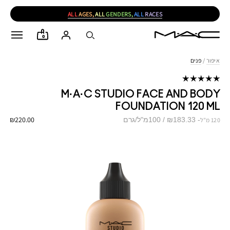
ALL
AGES,
ALL
GENDERS,
ALL
RACES
0
איפור
/
פנים
M·A·C STUDIO FACE AND BODY
FOUNDATION 120 ML
₪220.00
₪183.33 / 100מ"ל/גרם
120 מ"ל