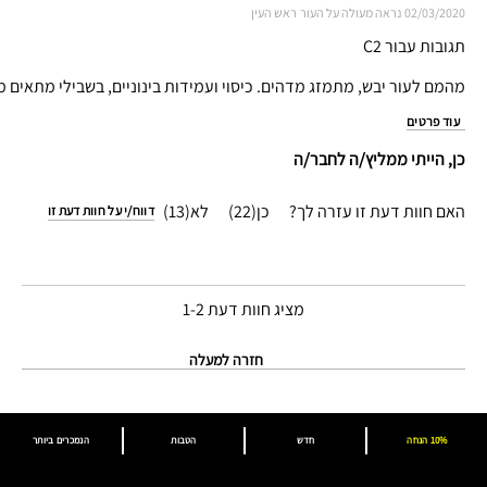
02/03/2020
נראה מעולה על העור
ראש העין
תגובות עבור C2
מהמם לעור יבש, מתמזג מדהים. כיסוי ועמידות בינוניים, בשבילי מתאים מא
עוד פרטים
כן, הייתי ממליץ/ה לחבר/ה
האם חוות דעת זו עזרה לך?
22
13
דווח/י על חוות דעת זו
מציג חוות דעת
1-2
חזרה למעלה
10% הנחה
חדש
הטבות
הנמכרים ביותר