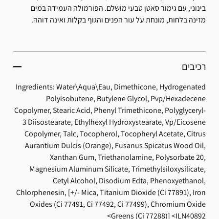
בינוני, עם גימור סאטן טבעי מושלם. הפורמולה העמידה במים
מזינה בלחות, מונחת על עור הפנים והגוף בקלות ואינה דוהה.
רכיבים
Ingredients: Water\Aqua\Eau, Dimethicone, Hydrogenated
Polyisobutene, Butylene Glycol, Pvp/Hexadecene
Copolymer, Stearic Acid, Phenyl Trimethicone, Polyglyceryl-
3 Diisostearate, Ethylhexyl Hydroxystearate, Vp/Eicosene
Copolymer, Talc, Tocopherol, Tocopheryl Acetate, Citrus
Aurantium Dulcis (Orange), Fusanus Spicatus Wood Oil,
Xanthan Gum, Triethanolamine, Polysorbate 20,
Magnesium Aluminum Silicate, Trimethylsiloxysilicate,
Cetyl Alcohol, Disodium Edta, Phenoxyethanol,
Chlorphenesin, [+/- Mica, Titanium Dioxide (Ci 77891), Iron
Oxides (Ci 77491, Ci 77492, Ci 77499), Chromium Oxide
Greens (Ci 77288)]
ILN40892