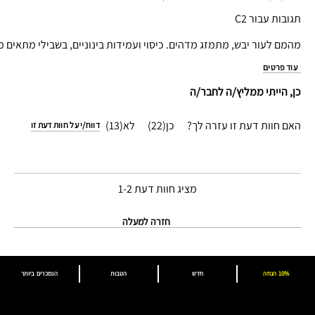
תגובות עבור C2
מהמם לעור יבש, מתמזג מדהים. כיסוי ועמידות בינוניים, בשבילי מתאים מא
עוד פרטים
כן, הייתי ממליץ/ה לחבר/ה
האם חוות דעת זו עזרה לך?
22
13
דווח/י על חוות דעת זו
מציג חוות דעת
1-2
חזרה למעלה
10% הנחה
חדש
הטבות
הנמכרים ביותר