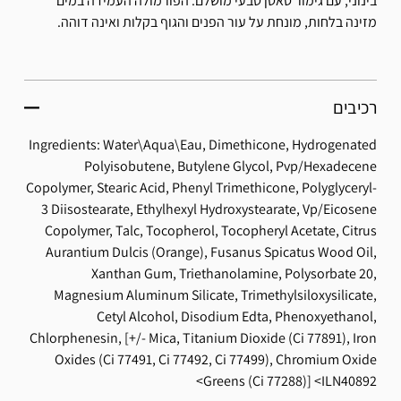
בינוני, עם גימור סאטן טבעי מושלם. הפורמולה העמידה במים
מזינה בלחות, מונחת על עור הפנים והגוף בקלות ואינה דוהה.
רכיבים
Ingredients: Water\Aqua\Eau, Dimethicone, Hydrogenated
Polyisobutene, Butylene Glycol, Pvp/Hexadecene
Copolymer, Stearic Acid, Phenyl Trimethicone, Polyglyceryl-
3 Diisostearate, Ethylhexyl Hydroxystearate, Vp/Eicosene
Copolymer, Talc, Tocopherol, Tocopheryl Acetate, Citrus
Aurantium Dulcis (Orange), Fusanus Spicatus Wood Oil,
Xanthan Gum, Triethanolamine, Polysorbate 20,
Magnesium Aluminum Silicate, Trimethylsiloxysilicate,
Cetyl Alcohol, Disodium Edta, Phenoxyethanol,
Chlorphenesin, [+/- Mica, Titanium Dioxide (Ci 77891), Iron
Oxides (Ci 77491, Ci 77492, Ci 77499), Chromium Oxide
Greens (Ci 77288)]
ILN40892