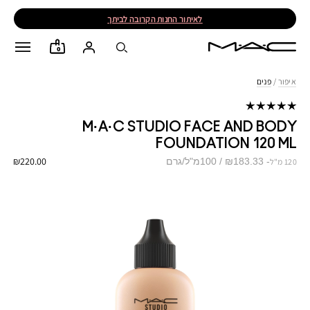
לאיתור החנות הקרובה לביתך
0
איפור
/
פנים
M·A·C STUDIO FACE AND BODY
FOUNDATION 120 ML
₪220.00
₪183.33 / 100מ"ל/גרם
120 מ"ל