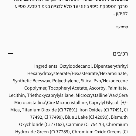
מרכך המספקת כיסוי בינוני עד מלא לבנייה בגימור טבעי. מסייע
לתיקון ...
קראי עוד
רכיבים
Ingredients: Octyldodecanol, Dipentaerythrityl
Hexahydroxystearate/Hexastearate/Hexarosinate,
Synthetic Beeswax, Polyethylene, Silica, Pvp/Hexadecene
Copolymer, Tocopheryl Acetate, Ascorbyl Palmitate,
Lecithin, Triethoxycaprylylsilane, Microcrystalline Wax\Cera
Microcristallina\Cire Microcristalline, Caprylyl Glycol, [+/-
Mica, Titanium Dioxide (Ci 77891), Iron Oxides (Ci 77491, Ci
77492, Ci 77499), Blue 1 Lake (Ci 42090), Bismuth
Oxychloride (Ci 77163), Carmine (Ci 75470), Chromium
Hydroxide Green (Ci 77289), Chromium Oxide Greens (Ci