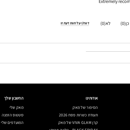
Extremely recom
0
0
דווח/י על חוות דעת זו
אודותינו
החשבון שלך
הסיפור של מאק
מאק שלי
תעודת כשרות פסח 2026
סטטוס הזמנה
קרן VIVA GLAM של מאק
המועדפים שלי
BLACK FRIDAY - בלאק פריידי