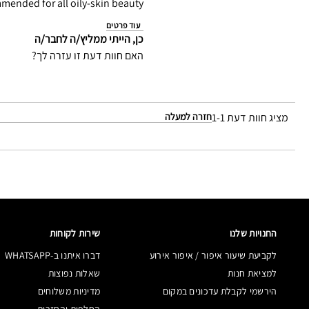
mended for all oily-skin beauty
עוד פרטים
כן, הייתי ממליץ/ה לחבר/ה
האם חוות דעת זו עזרה לך?
מציג חוות דעת
1-1
חזרה למעלה
החנויות שלנו
שירות לקוחות
לקביעת שיעור איפור / איפור אירוע
דברו איתנו ב-WHATSAPP
למציאת חנות
שאלות נפוצות
הירשמי לקבלת עדכונים במקום
מדיניות משלוחים
החלפות והחזרות