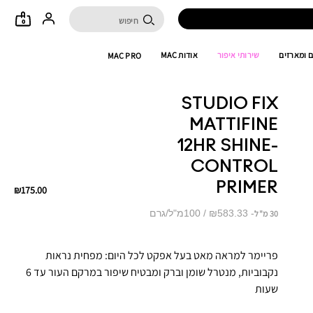
0
 ומארזים
שירותי איפור
אודות MAC
MAC PRO
STUDIO FIX
MATTIFINE
12HR SHINE-
CONTROL
PRIMER
₪175.00
₪583.33 / 100מ"ל/גרם
30 מ"ל
פריימר למראה מאט בעל אפקט לכל היום: מפחית נראות
נקבוביות, מנטרל שומן וברק ומבטיח שיפור במרקם העור עד 6
שעות