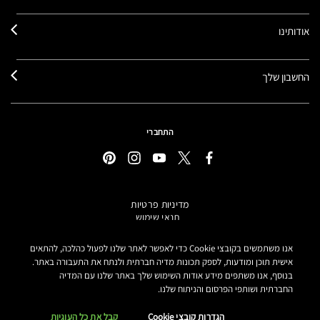
אודותינו
החשבון שלך
התחברי
מדיניות פרטיות
תנאי שימוש
תקנון אתר
מידע על מוצרים מזוייפים
אנו משתמשים בקובצי Cookie כדי לאפשר לאתר שלנו לפעול כהלכה, להתאים
הצהרת נגישות
אישית תוכן ומודעות, לספק תכונות מדיה חברתית ולנתח את התעבורה באתר.
בנוסף, אנו משתפים מידע אודות השימוש שלך באתר שלנו עם המדיה
הגדרות קובצי COOKIE
החברתית ושותפי הפרסום והניתוח שלנו.
MAKE-UP ART COSMETICS© מאק קוסמטיקס כל הזכויות שמורות.
הטקסטים מנוסחים באתר בלשון נקבה אך פונים לכל המגדרים
הגדרות קובצי Cookie
קבל את כל העוגיות