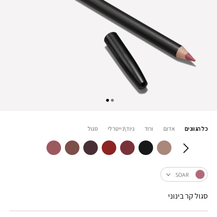
כל הגוונים
אדום
ורוד
ניוד\נייטרלי
סגול
SOAR
סגול קר בינוני