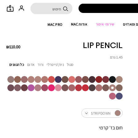
0
 ומארזים
שירותי איפור
אודות MAC
MAC PRO
LIP PENCIL
₪110.00
1.45 גרם
סגול
ניוד\נייטרלי
ורוד
אדום
כל הגוונים
STRIPDOWN
חום בז' קרמי