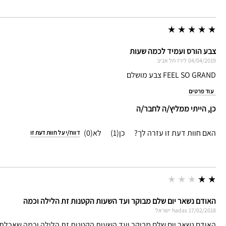
צבע הורס ועמיד לכמה שעות
04/04/2019
לירז
תל אביב
FEEL SO GRAND צבע מושלם
עוד פרטים
כן, הייתי ממליץ/ה לחבר/ה
האם חוות דעת זו עזרה לך?
1
0
דווח/י על חוות דעת זו
האודם נשאר יום שלם מבוקר ועד השעות הקטנות זת הלילה וכמה
17/02/2018
hadas
ישראל
האודם נשאר יום שלם מבוקר ועד השעות הקטנות זת הלילה וכמה שאכלתי 