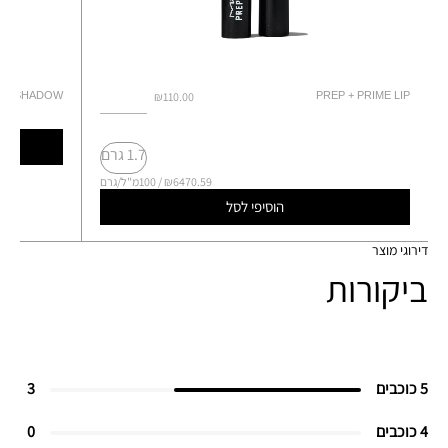
YE SHADOW
₪110.00
PREP + PRIME LIP
1.7 גרם
₪6470.59 / 100מ"ל/גרם
הוסיפי לסל
דירוגי מוצר
ביקורות
5 כוכבים
3
4 כוכבים
0