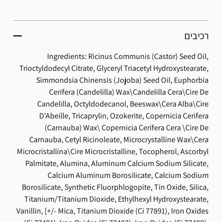
רכיבים
Ingredients: Ricinus Communis (Castor) Seed Oil,
Trioctyldodecyl Citrate, Glyceryl Triacetyl Hydroxystearate,
Simmondsia Chinensis (Jojoba) Seed Oil, Euphorbia
Cerifera (Candelilla) Wax\Candelilla Cera\Cire De
Candelilla, Octyldodecanol, Beeswax\Cera Alba\Cire
D'Abeille, Tricaprylin, Ozokerite, Copernicia Cerifera
(Carnauba) Wax\ Copernicia Cerifera Cera \Cire De
Carnauba, Cetyl Ricinoleate, Microcrystalline Wax\Cera
Microcristallina\Cire Microcristalline, Tocopherol, Ascorbyl
Palmitate, Alumina, Aluminum Calcium Sodium Silicate,
Calcium Aluminum Borosilicate, Calcium Sodium
Borosilicate, Synthetic Fluorphlogopite, Tin Oxide, Silica,
Titanium/Titanium Dioxide, Ethylhexyl Hydroxystearate,
Vanillin, [+/- Mica, Titanium Dioxide (Ci 77891), Iron Oxides