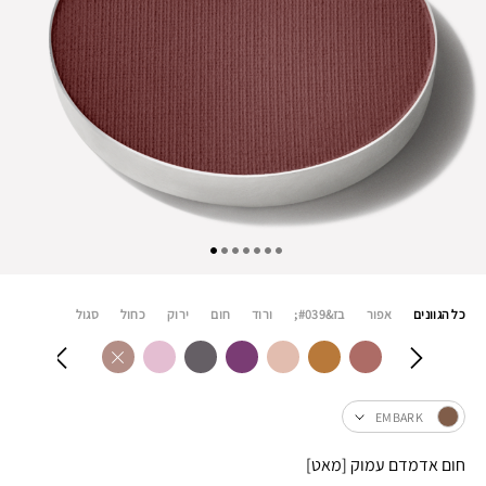
כל הגוונים
אפור
בז&#039;
ורוד
חום
ירוק
כחול
סגול
EMBARK
חום אדמדם עמוק [מאט]