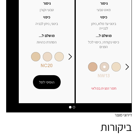
גימור
גימור
מאט טבעי
טבעי וקורן
כיסוי
כיסוי
בינוני עד מלא, ניתן
בינוני, ניתן לבניה
לבנייה
מושלם ל...
מושלם ל...
כיסוי נקודתי, כיסוי לכל
הסתרת כהויות
הפנים
NC20
NW13
הוסיפי לסל
חסר זמנית במלאי
דירוגי מוצר
ביקורות