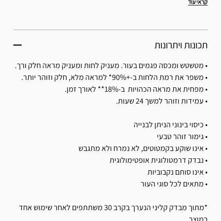
קראי עוד
תכונות ויתרונות
• מטשטש ומכסה פגמים בעור. מעניק לחות ומעניק מראה חלק ורך.
• משפר את רמת הלחות ב-+90%* למראה מלא, חלק וזוהר יותר.
• מפחית את מראה הכהויות ב-18%** לאורך זמן.
• עמידות וזוהר למשך 24 שעות.
• כיסוי בינוני הניתן לבנייה
• גימור זוהר טבעי
• אינו שוקע בקמטוטים, לא נמרח ולא מתגבש
• נבדק דרמטולוגית אופטימולוגית
• אינו סותם נקבוביות
• מתאים לכל סוגי העור
*מתוך מבדק קליני הנערך בקרב 30 משתתפים לאחר שימוש אחד
במוצר.