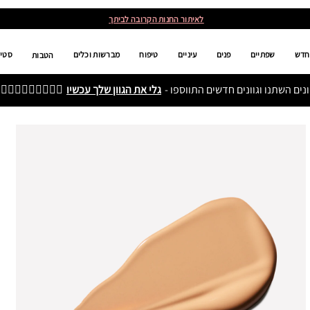
לאיתור החנות הקרובה לביתך
רזים
מברשות וכלים
טיפוח
עיניים
פנים
שפתיים
חדש
הטבות
🏻👌🏼👌🏽👌🏾👌🏿
גלי את הגוון שלך עכשיו
גוונים השתנו וגוונים חדשים התווספו