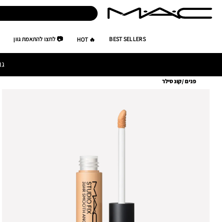
BEST SELLERS
📷 לחצו להתאמת גוון
🔥 HOT
גו
פנים
/
קונסילר