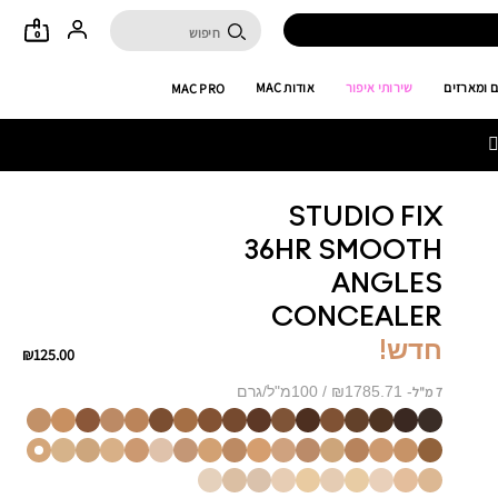
0
אודות MAC
שירותי איפור
סטים ומא
MAC PRO

STUDIO FIX
36HR SMOOTH
ANGLES
CONCEALER
חדש!
₪125.00
₪1785.71 / 100מ"ל/גרם
7 מ"ל