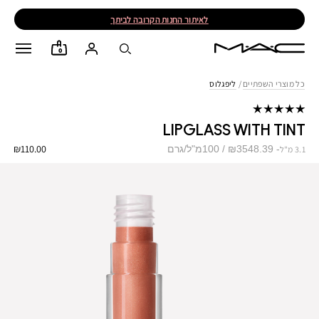
לאיתור החנות הקרובה לביתך
0
כל מוצרי השפתיים
/
ליפגלוס
LIPGLASS WITH TINT
₪110.00
₪3548.39 / 100מ"ל/גרם
3.1 מ"ל