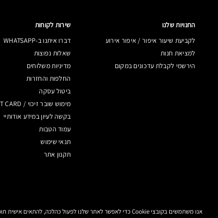
החנויות שלנו
שירות לקוחות
לקביעת שיעור איפור / איפור אירוע
דברו איתנו ב-WHATSAPP
למציאת חנות
שאלות נפוצות
הירשמי לקבלת עדכונים במקום
מדיניות משלוחים
החלפות והחזרות
ביטול עסקה
מימוש שובר זיכוי / GIFT CARD
בקשה לעיון במידע אודותיי
עמוד הטבות
תנאי שימוש
תקנון אתר
אנו משתמשים בקובצי Cookie כדי לאפשר לאתר שלנו לפעול כהלכה, להתאים אישית תוכן ומודעות, לספק תכונות מדיה חברתית ולנתח את התעבורה באתר. בנוסף, אנו משתפים מידע אודות השימוש שלך באתר שלנו עם המדיה החברתית ושותפי הפרסום והניתוח שלנו.