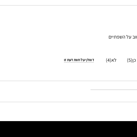
וב על השפתיים
4
5
דווח/י על חוות דעת זו