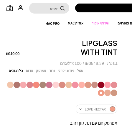
0
 ומארזים
שירותי איפור
אודות MAC
MAC PRO
LIPGLASS
WITH TINT
₪110.00
₪3548.39 / 100מ"ל/גרם
3.1 מ"ל
סגול
ניוד\נייטרלי
ורוד
אפרסק
אדום
כל הגוונים
LOVE NECTAR
אפרסק חם עם תת גוון זהוב