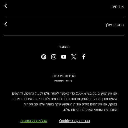
אודותינו
החשבון שלך
התחברי
מדיניות פרטיות
תנאי שימוש
תקנון אתר
מידע על מוצרים מזוייפים
אנו משתמשים בקובצי Cookie כדי לאפשר לאתר שלנו לפעול כהלכה, להתאים
הצהרת נגישות
אישית תוכן ומודעות, לספק תכונות מדיה חברתית ולנתח את התעבורה באתר.
בנוסף, אנו משתפים מידע אודות השימוש שלך באתר שלנו עם המדיה
הגדרות קובצי COOKIE
החברתית ושותפי הפרסום והניתוח שלנו.
MAKE-UP ART COSMETICS© מאק קוסמטיקס כל הזכויות שמורות.
הטקסטים מנוסחים באתר בלשון נקבה אך פונים לכל המגדרים
הגדרות קובצי Cookie
קבל את כל העוגיות