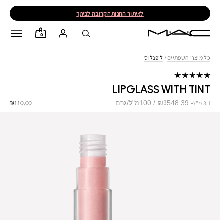
לאיתור החנות הקרובה לביתך
0
כל מוצרי השפתיים
/
ליפגלוס
LIPGLASS WITH TINT
₪110.00
₪3548.39 / 100מ"ל/גרם
3.1 מ"ל