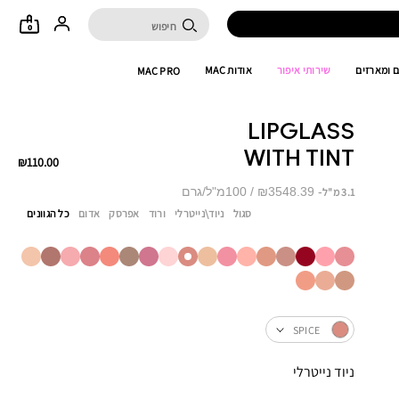
0
 ומארזים
שירותי איפור
אודות MAC
MAC PRO
LIPGLASS
WITH TINT
₪110.00
₪3548.39 / 100מ"ל/גרם
3.1 מ"ל
סגול
ניוד\נייטרלי
ורוד
אפרסק
אדום
כל הגוונים
SPICE
ניוד נייטרלי