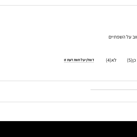
וב על השפתיים
4
5
דווח/י על חוות דעת זו