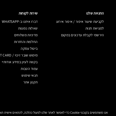
החנויות שלנו
שירות לקוחות
לקביעת שיעור איפור / איפור אירוע
דברו איתנו ב-WHATSAPP
למציאת חנות
שאלות נפוצות
הירשמי לקבלת עדכונים במקום
מדיניות משלוחים
החלפות והחזרות
ביטול עסקה
מימוש שובר זיכוי / GIFT CARD
בקשה לעיון במידע אודותיי
עמוד הטבות
תנאי שימוש
תקנון אתר
אנו משתמשים בקובצי Cookie כדי לאפשר לאתר שלנו לפעול כהלכה, להתאים אישית תוכן ומודעות, לספק תכונות מדיה חברתית ולנתח את התעבורה באתר. בנוסף, אנו משתפים מידע אודות השימוש שלך באתר שלנו עם המדיה החברתית ושותפי הפרסום והניתוח שלנו.