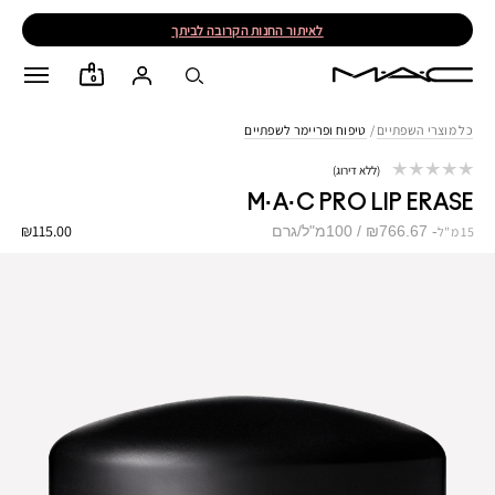
לאיתור החנות הקרובה לביתך
0
כל מוצרי השפתיים
/
טיפוח ופריימר לשפתיים
ללא דירוג
M·A·C PRO LIP ERASE
₪115.00
₪766.67 / 100מ"ל/גרם
15 מ"ל