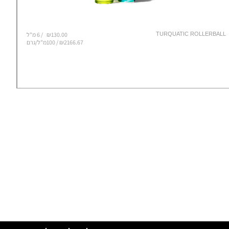
TURQUATIC ROLLERBALL
₪130.00
6 מ"ל
₪2166.67 / 100מ"ל/גרם