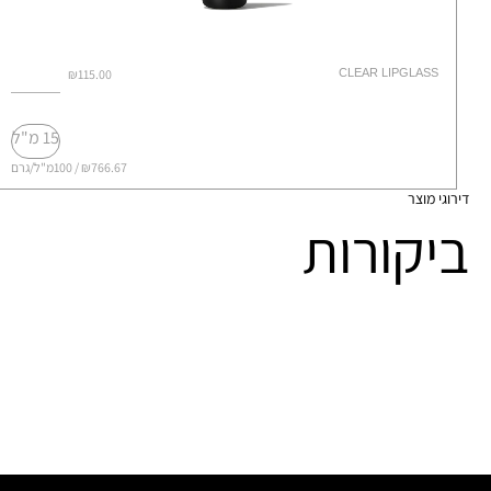
₪115.00
CLEAR LIPGLASS
15 מ"ל
₪766.67 / 100מ"ל/גרם
דירוגי מוצר
ביקורות