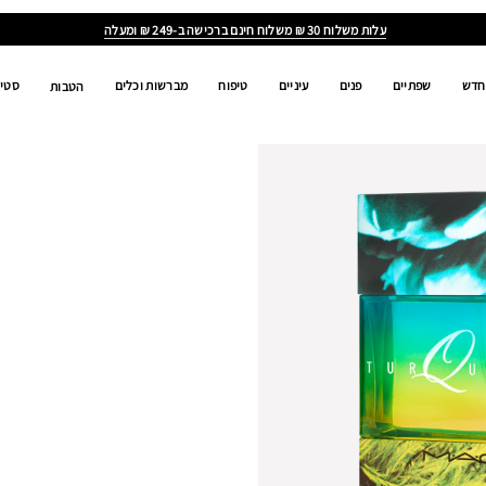
ALL
AGES,
ALL
GENDERS,
ALL
RACES
חדש
שפתיים
פנים
עיניים
טיפוח
מברשות וכלים
סטים
הטבות