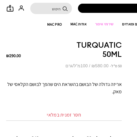
0
 ומארזים
שירותי איפור
אודות MAC
MAC PRO
TURQUATIC
50ML
₪290.00
₪580.00 / 100מ"ל/גרם
50 מ"ל
אריזה גדולה של הבושם בהשראת הים שהפך לבושם הקלאסי של
מאק.
חסר זמנית במלאי