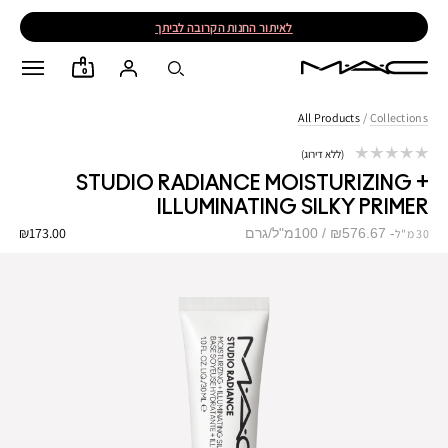
לאיתור החנות הקרובה לביתך
0
All Products
/
Collections
ללא דירוג
STUDIO RADIANCE MOISTURIZING +
ILLUMINATING SILKY PRIMER
₪173.00
₪576.67 / 100מ"ל/גרם
30 מ"ל